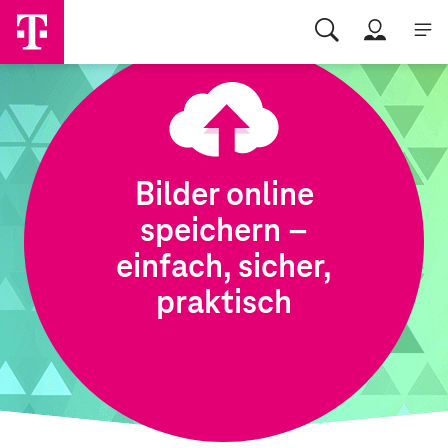
Bilder online
speichern –
einfach, sicher,
praktisch