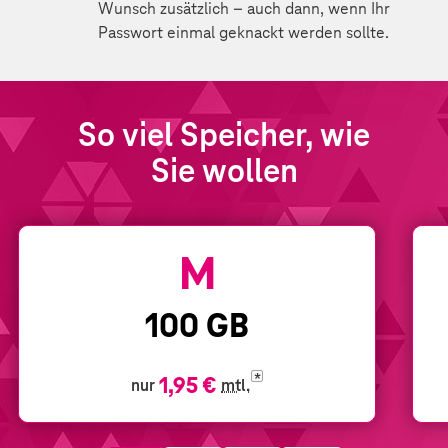
Wunsch zusätzlich – auch dann, wenn Ihr
Passwort einmal geknackt werden sollte.
So viel Speicher, wie
Sie wollen
Tarif:
M
100
GB
1,95 €
*
nur
mtl.