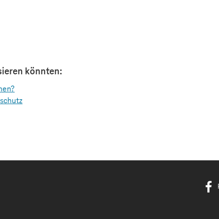
ssieren könnten:
men?
schutz