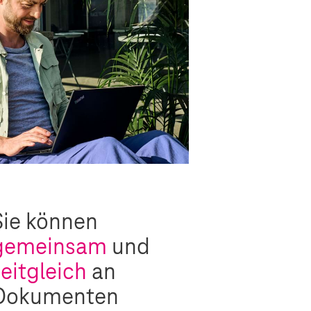
Sie können
gemeinsam
und
zeitgleich
an
Dokumenten