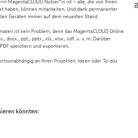
nerin MagentaCLOUD Nutzer*in ist – alle, die von Ihnen
rnet haben, können mitarbeiten. Und dank permanenter
 allen Geräten immer auf dem neuesten Stand.
rmaten ist kein Problem, denn das MagentaCLOUD Online
 docx., ppt., pptx., xls., xlsx., odf. u. v. m. Darüber
s PDF speichern und exportieren.
ortsunabhängig an Ihren Projekten, Ideen oder To-dos
ssieren könnten: